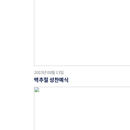
2023년 08월 13일
맥추절 성찬예식