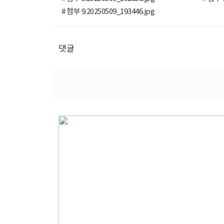
# 첨부 9.20250509_193446.jpg
댓글