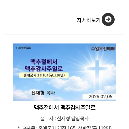
자세히보기
맥추절에서 맥추감사주일로
설교자 : 신재형 담임목사
설교본문 : 출애굽기 23장 16절 상반절(구.118면)