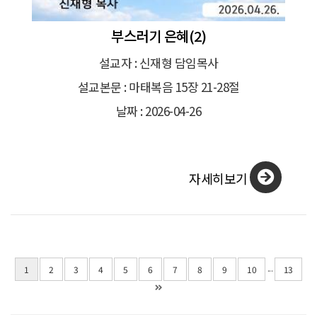
부스러기 은혜(2)
설교자 : 신재형 담임목사
설교본문 : 마태복음 15장 21-28절
날짜 : 2026-04-26
자세히보기
...
1
2
3
4
5
6
7
8
9
10
13